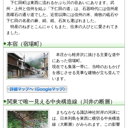
下仁田町は東西に流れるかぶら川の谷あいにあります。武
州・上州と信州を結ぶ「下仁田の道」は、石器時代には信州産
黒曜石の通り道でした。近世以降には信州の米、南牧の砥石や
下仁田の名産の麻、絹、紙、石灰も運ばれました。
特産のねぎとこんにゃくもまた、往来の人びとに愛されてき
ました。
本宿（宿場町）
本庄から軽井沢に抜ける主要な道中
にあった宿場町。
現在でも集落一帯に、当時のおもかげ
を感じさせる見事な建物が立ち並んで
います。
関東で唯一見える中央構造線（川井の断層）
まちなかなる諏訪神社対岸の河床に
は、日本列島を東西に横切る中央構造
線（大断層）がみられます。この影響