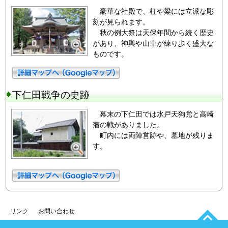
豪華な社殿で、柱や梁には立派な彫
刻が見られます。
秋の例大祭は天保年間から続く歴史
があり、神輿や山車が練り歩く盛大な
ものです。
下仁田戦争の史跡
幕末の下仁田では水戸天狗党と高崎
藩の戦がありました。
町内には両陣営跡や、墓地が残りま
す。
リンク
お問い合わせ