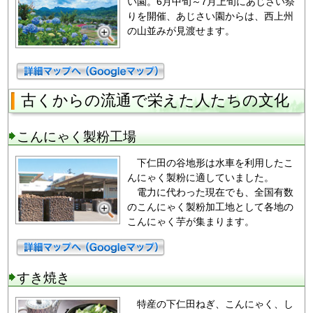
い園。6月中旬～7月上旬にあじさい祭
りを開催、あじさい園からは、西上州
の山並みが見渡せます。
古くからの流通で栄えた人たちの文化
こんにゃく製粉工場
下仁田の谷地形は水車を利用したこ
んにゃく製粉に適していました。
電力に代わった現在でも、全国有数
のこんにゃく製粉加工地として各地の
こんにゃく芋が集まります。
すき焼き
特産の下仁田ねぎ、こんにゃく、し