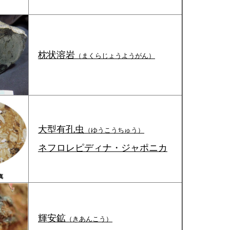
枕状溶岩
（まくらじょうようがん）
大型有孔虫
（ゆうこうちゅう）
ネフロレピディナ・ジャポニカ
輝安鉱
（きあんこう）