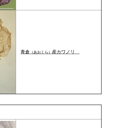
青倉
産カワノリ
（あおくら）