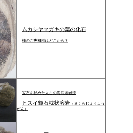
ムカシヤマガキの葉の化石
柿のご先祖様はどこから？
宝石を秘めた太古の海底溶岩流
ヒスイ輝石枕状溶岩
（まくらじょうよう
がん）