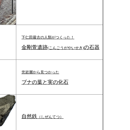
下仁田最古の人類がつくった！
金剛萱遺跡
の石器
(こんごうがやいせき)
兜岩層から見つかった
ブナの葉と実の化石
自然鉄
（しぜんてつ）