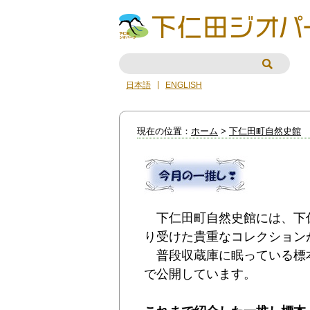
日本語
ENGLISH
現在の位置：
ホーム
>
下仁田町自然史館
下仁田町自然史館には、下
り受けた貴重なコレクション
普段収蔵庫に眠っている標
で公開しています。