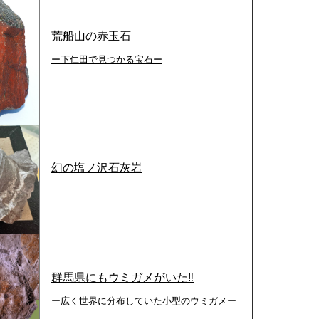
荒船山の赤玉石
ー下仁田で見つかる宝石ー
幻の塩ノ沢石灰岩
群馬県にもウミガメがいた‼
ー広く世界に分布していた小型のウミガメー