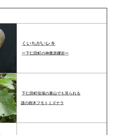
くいちがいレキ
ー下仁田町の神農原礫岩ー
下仁田町役場の裏山でも見られる
謎の樹木
フモトミズナラ