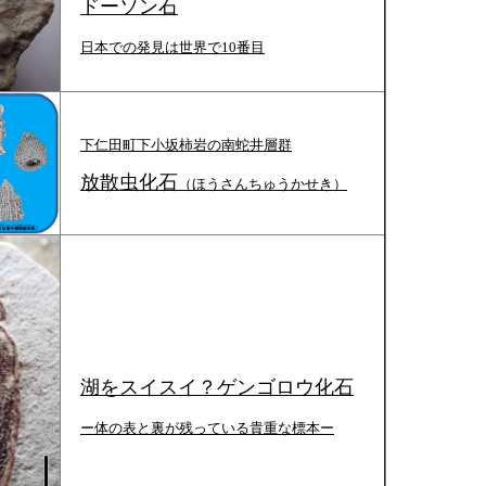
ドーソン石
日本での発見は世界で10番目
下仁田町下小坂柿岩の南蛇井層群
放散虫化石
（ほうさんちゅうかせき）
湖をスイスイ？ゲンゴロウ化石
ー体の表と裏が残っている貴重な標本ー