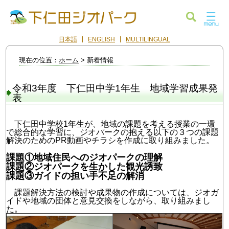
日本語
ENGLISH
MULTILINGUAL
現在の位置：
ホーム
> 新着情報
令和3年度 下仁田中学1年生 地域学習成果発
表
下仁田中学校1年生が、地域の課題を考える授業の一環
で総合的な学習に、ジオパークの抱える以下の３つの課題
解決のためのPR動画やチラシを作成に取り組みました。
課題①地域住民へのジオパークの理解
課題②ジオパークを生かした観光誘致
課題③ガイドの担い手不足の解消
課題解決方法の検討や成果物の作成については、ジオガ
イドや地域の団体と意見交換をしながら、取り組みまし
た。