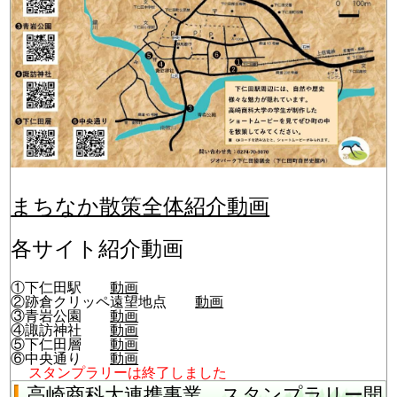
まちなか散策全体紹介動画
各サイト紹介動画
①下仁田駅
動画
②跡倉クリッペ遠望地点
動画
③青岩公園
動画
④諏訪神社
動画
⑤下仁田層
動画
⑥中央通り
動画
スタンプラリーは終了しました
高崎商科大連携事業 スタンプラリー開