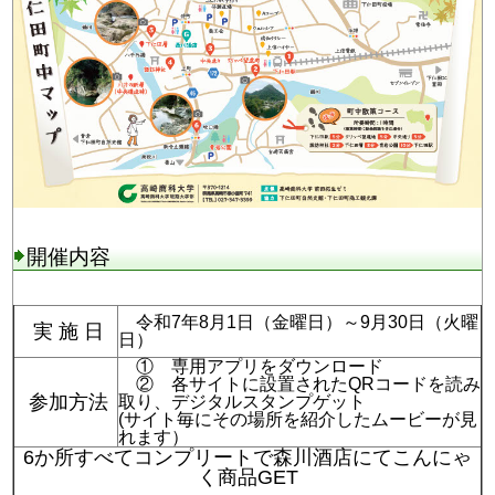
開催内容
令和7年8月1日（金曜日）～9月30日（火曜
実 施 日
日）
① 専用アプリをダウンロード
② 各サイトに設置されたQRコードを読み
参加方法
取り、デジタルスタンプゲット
(サイト毎にその場所を紹介したムービーが見
れます）
6か所すべてコンプリートで森川酒店にてこんにゃ
く商品GET