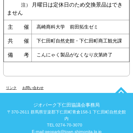
月曜日は定休日のため交換景品はでき
注）
ません
主 催
高崎商科大学 前田拓生ゼミ
共 催
下仁田町自然史館・下仁田町商工観光課
備 考
こんにゃく製品がなくなり次第終了
リンク
お問い合わせ
ジオパーク下仁田協議会事務局
〒370-2611 群馬県甘楽郡下仁田町青倉158-1 下仁田町自然史館
内
TEL 0274-70-3070
E-mail:
geopark@town.shimonita.lg.jp