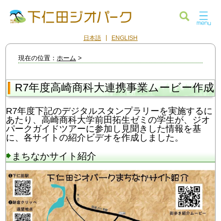
日本語
ENGLISH
現在の位置：
ホーム
>
R7年度高崎商科大連携事業ムービー作成
R7年度下記のデジタルスタンプラリーを実施するに
あたり、高崎商科大学前田拓生ゼミの学生が、ジオ
パークガイドツアーに参加し見聞きした情報を基
に、各サイトの紹介ビデオを作成しました。
まちなかサイト紹介