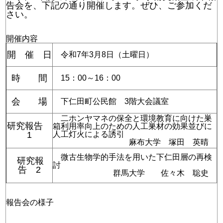
告会を、下記の通り開催します。ぜひ、ご参加くだ
さい。
開催内容
開 催 日
令和7年3月8日（土曜日）
時 間
15：00～16：00
会 場
下仁田町公民館 3階大会議室
二ホンヤマネの保全と環境教育に向けた巣
研究報告
箱利用率向上のための人工巣材の効果並びに
1
人工灯火による誘引
麻布大学 塚田 英晴
微古生物学的手法を用いた下仁田層の再検
研究報
討
告 2
群馬大学 佐々木 聡史
報告会の様子