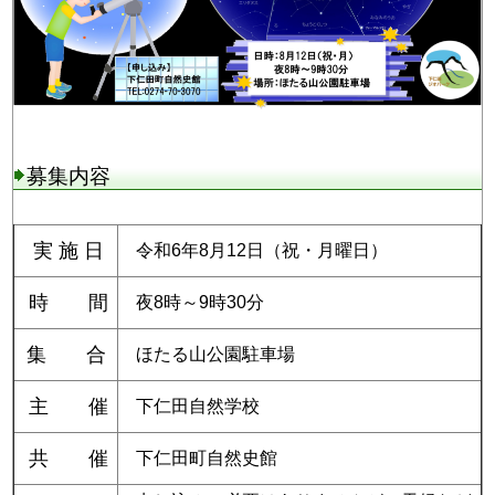
募集内容
実 施 日
令和6年8月12日（祝・月曜日）
時 間
夜8時～9時30分
集 合
ほたる山公園駐車場
主 催
下仁田自然学校
共 催
下仁田町自然史館