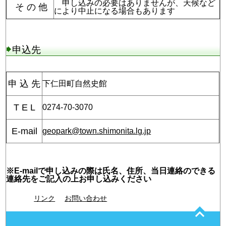
申し込みの必要はありませんが、天候など
そ の 他
により中止になる場合もあります
申込先
申 込 先
下仁田町自然史館
T E L
0274-70-3070
E-mail
geopark@town.shimonita.lg.jp
※E-mailで申し込みの際は氏名、住所、当日連絡のできる
連絡先をご記入の上お申し込みください
リンク
お問い合わせ